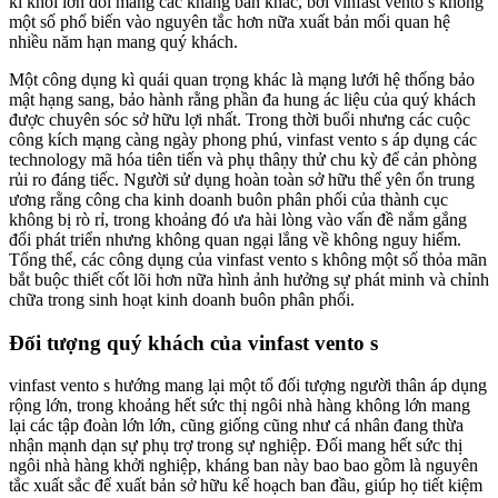
kì khôi lớn đối mang các kháng ban khác, bởi vinfast vento s không
một số phổ biến vào nguyên tắc hơn nữa xuất bản mối quan hệ
nhiều năm hạn mang quý khách.
Một công dụng kì quái quan trọng khác là mạng lưới hệ thống bảo
mật hạng sang, bảo hành rằng phần đa hung ác liệu của quý khách
được chuyên sóc sở hữu lợi nhất. Trong thời buổi nhưng các cuộc
công kích mạng càng ngày phong phú, vinfast vento s áp dụng các
technology mã hóa tiên tiến và phụ thâṇy thử chu kỳ để cản phòng
rủi ro đáng tiếc. Người sử dụng hoàn toàn sở hữu thể yên ổn trung
ương rằng công cha kinh doanh buôn phân phối của thành cục
không bị rò rỉ, trong khoảng đó ưa hài lòng vào vấn đề nắm gắng
đổi phát triển nhưng không quan ngại lắng về không nguy hiểm.
Tổng thể, các công dụng của vinfast vento s không một số thỏa mãn
bắt buộc thiết cốt lõi hơn nữa hình ảnh hưởng sự phát minh và chỉnh
chữa trong sinh hoạt kinh doanh buôn phân phối.
Đối tượng quý khách của vinfast vento s
vinfast vento s hướng mang lại một tổ đối tượng người thân áp dụng
rộng lớn, trong khoảng hết sức thị ngôi nhà hàng không lớn mang
lại các tập đoàn lớn lớn, cũng giống cũng như cá nhân đang thừa
nhận mạnh dạn sự phụ trợ trong sự nghiệp. Đối mang hết sức thị
ngôi nhà hàng khởi nghiệp, kháng ban này bao bao gồm là nguyên
tắc xuất sắc để xuất bản sở hữu kế hoạch ban đầu, giúp họ tiết kiệm