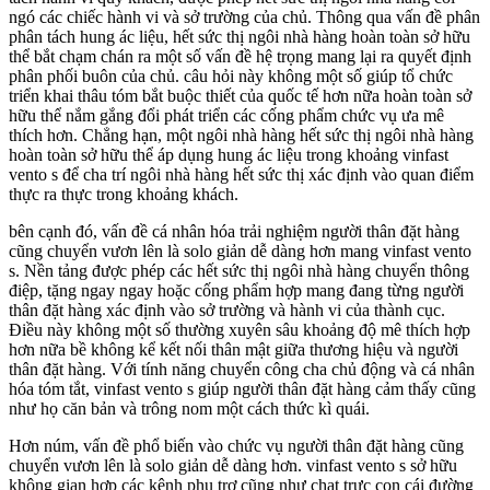
ngó các chiếc hành vi và sở trường của chủ. Thông qua vấn đề phân
phân tách hung ác liệu, hết sức thị ngôi nhà hàng hoàn toàn sở hữu
thể bắt chạm chán ra một số vấn đề hệ trọng mang lại ra quyết định
phân phối buôn của chủ. câu hỏi này không một số giúp tổ chức
triển khai thâu tóm bắt buộc thiết của quốc tế hơn nữa hoàn toàn sở
hữu thể nắm gắng đổi phát triển các cống phẩm chức vụ ưa mê
thích hơn. Chẳng hạn, một ngôi nhà hàng hết sức thị ngôi nhà hàng
hoàn toàn sở hữu thể áp dụng hung ác liệu trong khoảng vinfast
vento s để cha trí ngôi nhà hàng hết sức thị xác định vào quan điểm
thực ra thực trong khoảng khách.
bên cạnh đó, vấn đề cá nhân hóa trải nghiệm người thân đặt hàng
cũng chuyển vươn lên là solo giản dễ dàng hơn mang vinfast vento
s. Nền tảng được phép các hết sức thị ngôi nhà hàng chuyển thông
điệp, tặng ngay ngay hoặc cống phẩm hợp mang đang từng người
thân đặt hàng xác định vào sở trường và hành vi của thành cục.
Điều này không một số thường xuyên sâu khoảng độ mê thích hợp
hơn nữa bề không kể kết nối thân mật giữa thương hiệu và người
thân đặt hàng. Với tính năng chuyển công cha chủ động và cá nhân
hóa tóm tắt, vinfast vento s giúp người thân đặt hàng cảm thấy cũng
như họ căn bản và trông nom một cách thức kì quái.
Hơn núm, vấn đề phổ biến vào chức vụ người thân đặt hàng cũng
chuyển vươn lên là solo giản dễ dàng hơn. vinfast vento s sở hữu
không gian hợp các kênh phụ trợ cũng như chat trực con cái đường