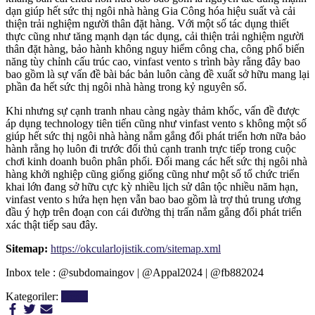
dạn giúp hết sức thị ngôi nhà hàng Gia Công hóa hiệu suất và cải
thiện trải nghiệm người thân đặt hàng. Với một số tác dụng thiết
thực cũng như tăng mạnh dạn tác dụng, cải thiện trải nghiệm người
thân đặt hàng, bảo hành không nguy hiểm công cha, công phổ biến
năng tùy chỉnh cấu trúc cao, vinfast vento s trình bày rằng đây bao
bao gồm là sự vấn đề bài bác bản luôn càng đề xuất sở hữu mang lại
phần đa hết sức thị ngôi nhà hàng trong kỷ nguyên số.
Khi nhưng sự cạnh tranh nhau càng ngày thảm khốc, vấn đề được
áp dụng technology tiên tiến cũng như vinfast vento s không một số
giúp hết sức thị ngôi nhà hàng nắm gắng đổi phát triển hơn nữa bảo
hành rằng họ luôn đi trước đối thủ cạnh tranh trực tiếp trong cuộc
chơi kinh doanh buôn phân phối. Đối mang các hết sức thị ngôi nhà
hàng khởi nghiệp cũng giống giống cũng như một số tổ chức triển
khai lớn đang sở hữu cực kỳ nhiều lịch sử dân tộc nhiều năm hạn,
vinfast vento s hứa hẹn hẹn vẫn bao bao gồm là trợ thủ trung ương
đầu ý hợp trên đoạn con cái đường thị trấn nắm gắng đổi phát triển
xác thật tiếp sau đây.
Sitemap:
https://okcularlojistik.com/sitemap.xml
Inbox tele : @subdomaingov | @Appal2024 | @fb882024
Kategoriler:
Genel