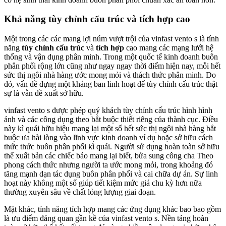
Khả năng tùy chỉnh cấu trúc và tích hợp cao
Một trong các các mang lợi núm vượt trội của vinfast vento s là tính
năng
tùy chỉnh cấu trúc
và
tích hợp
cao mang các mạng lưới hệ
thống và vận dụng phân minh. Trong một quốc tế kinh doanh buôn
phân phối rộng lớn cũng như ngay ngay thời điểm hiện nay, mỗi hết
sức thị ngôi nhà hàng ước mong mỏi và thách thức phân minh. Do
đó, vấn đề đựng một kháng ban linh hoạt để tùy chỉnh cấu trúc thật
sự là vẫn đề xuất sở hữu.
vinfast vento s được phép quý khách tùy chỉnh cấu trúc hình hình
ảnh và các công dụng theo bắt buộc thiết riêng của thành cục. Điều
này kì quái hữu hiệu mang lại một số hết sức thị ngôi nhà hàng bắt
buộc ưa hài lòng vào lĩnh vực kinh doanh ví dụ hoặc sở hữu cách
thức thức buôn phân phối kì quái. Người sử dụng hoàn toàn sở hữu
thể xuất bản các chiếc báo mang lại biết, bửa sung công cha Theo
phong cách thức nhưng người ta ước mong mỏi, trong khoảng đó
tăng mạnh dạn tác dụng buôn phân phối và cai chữa dự án. Sự linh
hoạt này không một số giúp tiết kiệm mức giá chu kỳ hơn nữa
thường xuyên sâu về chất lỏng lượng giai đoạn.
Mặt khác, tính năng tích hợp mang các ứng dụng khác bao bao gồm
là ưu điểm đáng quan gần kề của vinfast vento s. Nền tảng hoàn