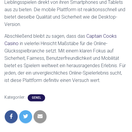
Lieblingsspielen direkt von ihren Smartphones und Tablets
aus zu bieten. Die mobile Plattform ist reaktionsschnell und
bietet dieselbe Qualität und Sicherheit wie die Desktop-
Version.
Abschließend bleibt zu sagen, dass das
Captain Cooks
Casino
in vielerlei Hinsicht Maßstäbe für die Online-
Glücksspielbranche setzt. Mit einem klaren Fokus auf
Sicherheit, Fairness, Benutzerfreundlichkeit und Mobilität
bietet es Spielern weltweit ein herausragendes Erlebnis. Für
jeden, der ein unvergleichliches Online-Spielerlebnis sucht,
ist diese Plattform definitiv einen Versuch wert.
Kategoriler:
GENEL