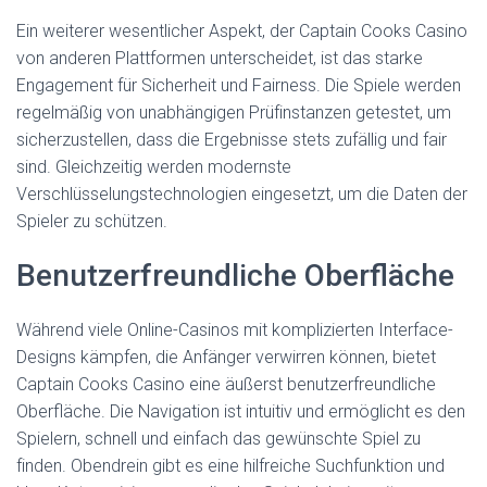
Ein weiterer wesentlicher Aspekt, der Captain Cooks Casino
von anderen Plattformen unterscheidet, ist das starke
Engagement für Sicherheit und Fairness. Die Spiele werden
regelmäßig von unabhängigen Prüfinstanzen getestet, um
sicherzustellen, dass die Ergebnisse stets zufällig und fair
sind. Gleichzeitig werden modernste
Verschlüsselungstechnologien eingesetzt, um die Daten der
Spieler zu schützen.
Benutzerfreundliche Oberfläche
Während viele Online-Casinos mit komplizierten Interface-
Designs kämpfen, die Anfänger verwirren können, bietet
Captain Cooks Casino eine äußerst benutzerfreundliche
Oberfläche. Die Navigation ist intuitiv und ermöglicht es den
Spielern, schnell und einfach das gewünschte Spiel zu
finden. Obendrein gibt es eine hilfreiche Suchfunktion und