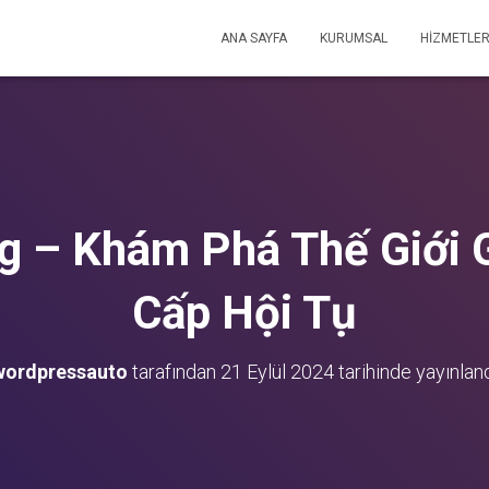
ANA SAYFA
KURUMSAL
HİZMETLER
g – Khám Phá Thế Giới G
Cấp Hội Tụ
wordpressauto
tarafından
21 Eylül 2024
tarihinde yayınlan