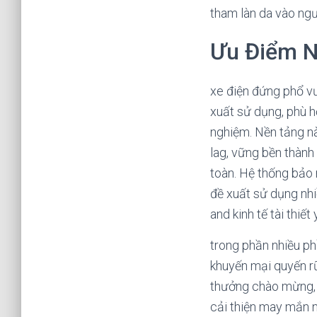
tham làn da vào ngư
Ưu Điểm N
xe điện đứng phổ vư
xuất sử dụng, phù h
nghiệm. Nền tảng n
lag, vững bền thàn
toàn. Hệ thống bảo 
đề xuất sử dụng nh
and kinh tế tài thiết
trong phần nhiều ph
khuyến mại quyến rũ
thưởng chào mừng, h
cải thiện may mắn n