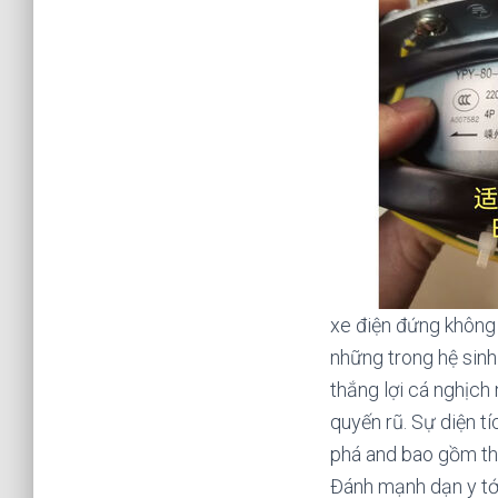
xe điện đứng không 
những trong hệ sinh 
thắng lợi cá nghịch
quyến rũ. Sự diện t
phá and bao gồm tha
Đánh mạnh dạn y tới