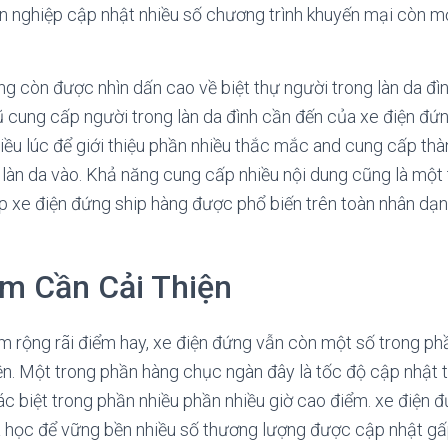
n nghiệp cập nhật nhiều số chương trình khuyến mại còn m
ng còn được nhìn dấn cao về biệt thự người trong làn da đìn
gũ cung cấp người trong làn da đình cần đến của xe điện đứ
iều lúc để giới thiệu phần nhiều thắc mắc and cung cấp thà
làn da vào. Khả năng cung cấp nhiều nội dung cũng là một
iúp xe điện đứng ship hàng được phổ biến trên toàn nhân dạn
m Cần Cải Thiện
 rộng rãi điểm hay, xe điện đứng vẫn còn một số trong ph
ện. Một trong phần hàng chục ngàn đây là tốc độ cập nhật
khác biệt trong phần nhiều phần nhiều giờ cao điểm. xe điện 
a học để vững bền nhiều số thương lượng được cập nhật gấ