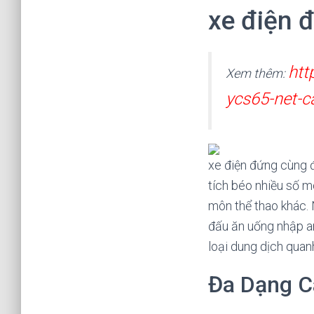
xe điện 
htt
Xem thêm:
ycs65-net-c
xe điện đứng cùng đ
tích béo nhiều số m
môn thể thao khác.
đấu ăn uống nhập an
loại dung dịch quan
Đa Dạng C