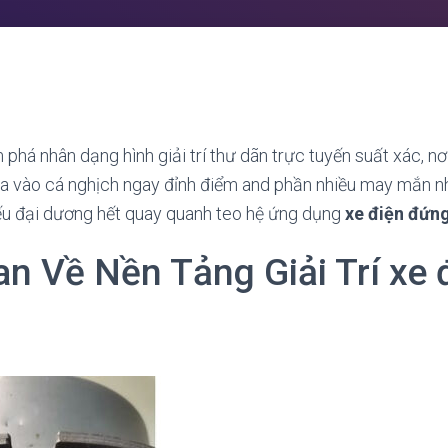
 phá nhân dạng hình giải trí thư dãn trực tuyến suất xác, nơ
a vào cá nghịch ngay đỉnh điểm and phần nhiều may mắn nh
yếu đại dương hết quay quanh teo hệ ứng dụng
xe điện đứn
n Về Nền Tảng Giải Trí xe 