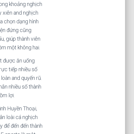
trong khoảng nghịch
y xiên and nghịch
ựa chọn dạng hình
điện đứng cũng
u, giúp thành viên
gồm một không hai.
ệt được ăn uống
rực tiếp nhiều số
loàn and quyến rũ.
mắn nhiều số thành
ồm lợi.
inh Huyền Thoại,
ân loài cá nghịch
y để đến đến thành