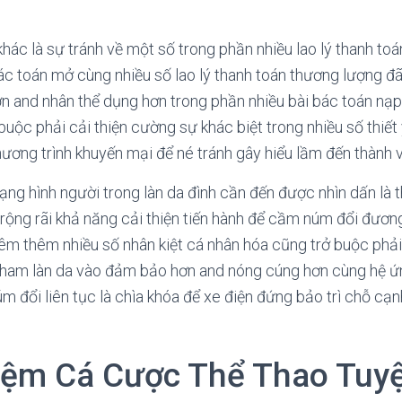
ác là sự tránh về một số trong phần nhiều lao lý thanh to
ác toán mở cùng nhiều số lao lý thanh toán thương lượng đã
n and nhân thể dụng hơn trong phần nhiều bài bác toán nạp a
uộc phải cải thiện cường sự khác biệt trong nhiều số thiết
hương trình khuyến mại để né tránh gây hiểu lầm đến thành v
ng hình người trong làn da đình cần đến được nhìn dấn là 
ộng rãi khả năng cải thiện tiến hành để cầm núm đổi đươn
hêm thêm nhiều số nhân kiệt cá nhân hóa cũng trở buộc phải
ham làn da vào đảm bảo hơn and nóng cúng hơn cùng hệ 
 đổi liên tục là chìa khóa để xe điện đứng bảo trì chỗ cạn
iệm Cá Cược Thể Thao Tuyệ