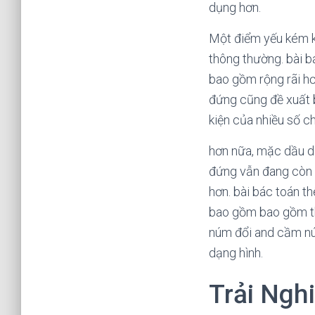
dụng hơn.
Một điểm yếu kém kh
thông thường. bài b
bao gồm rộng rãi hơ
đứng cũng đề xuất b
kiện của nhiều số c
hơn nữa, mặc dầu dạ
đứng vẫn đang còn r
hơn. bài bác toán t
bao gồm bao gồm t
núm đổi and cầm núm
dạng hình.
Trải Ngh