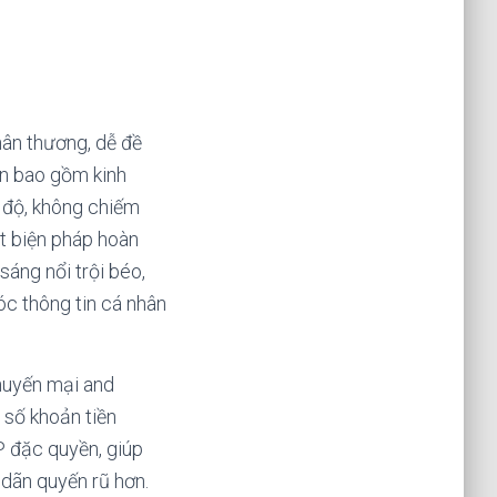
hân thương, dễ đề
ên bao gồm kinh
 độ, không chiếm
t biện pháp hoàn
áng nổi trội béo,
c thông tin cá nhân
khuyến mại and
 số khoản tiền
P đặc quyền, giúp
 dãn quyến rũ hơn.